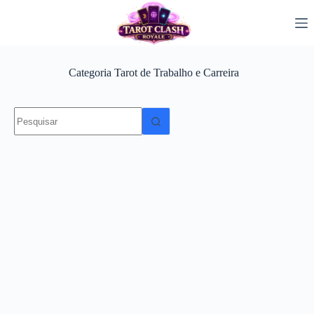
Pular
para
o
conteúdo
Categoria
Tarot de Trabalho e Carreira
Sem
resultados