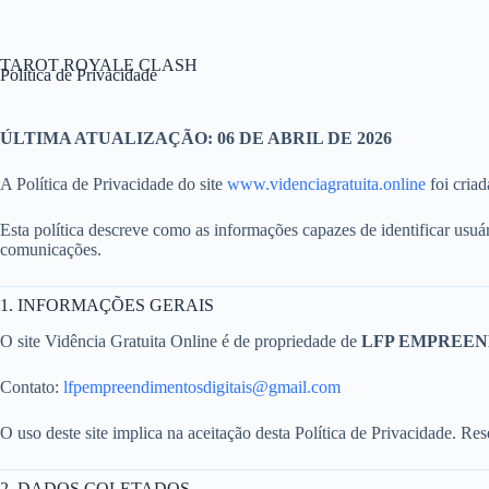
Pular
para
o
TAROT ROYALE CLASH
conteúdo
Política de Privacidade
ÚLTIMA ATUALIZAÇÃO: 06 DE ABRIL DE 2026
A Política de Privacidade do site
www.videnciagratuita.online
foi criad
Esta política descreve como as informações capazes de identificar usuár
comunicações.
1. INFORMAÇÕES GERAIS
O site Vidência Gratuita Online é de propriedade de
LFP EMPREEN
Contato:
lfpempreendimentosdigitais@gmail.com
O uso deste site implica na aceitação desta Política de Privacidade. R
2. DADOS COLETADOS