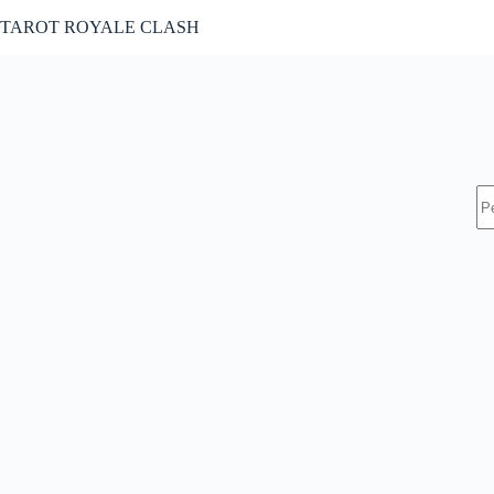
Pular
TAROT ROYALE CLASH
para
o
conteúdo
S
re