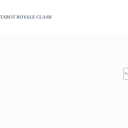
Pular
para
o
TAROT ROYALE CLASH
conteúdo
S
re