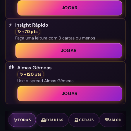
JOGAR
⚡
Insight Rápido
✨ +70 pts
Faça uma leitura com 3 cartas ou menos
JOGAR
👫
Almas Gêmeas
✨ +120 pts
Use o spread Almas Gêmeas
JOGAR
✨
🌅
🔮
💜
TODAS
DIÁRIAS
GERAIS
AMOR