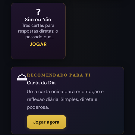
❓
Sim ou Não
Três cartas para
respostas diretas: o
passado que
influencia, o presente
JOGAR
e a resposta.
🌅
RECOMENDADO PARA TI
Carta do Dia
Uma carta única para orientação e
reflexão diária. Simples, direta e
poderosa.
Jogar agora