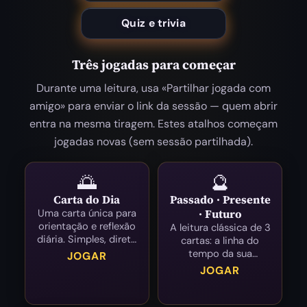
Quiz e trivia
Três jogadas para começar
Durante uma leitura, usa «Partilhar jogada com
amigo» para enviar o link da sessão — quem abrir
entra na mesma tiragem. Estes atalhos começam
jogadas novas (sem sessão partilhada).
🌅
🔮
Carta do Dia
Passado · Presente
Uma carta única para
· Futuro
orientação e reflexão
A leitura clássica de 3
diária. Simples, direta
cartas: a linha do
e poderosa.
tempo da sua
JOGAR
situação.
JOGAR