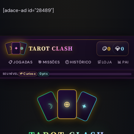
Pular para o conteúdo
[adace-ad id="28489"]
TAROT CLASH
0
0
🪙
💎
✦
☽
⊕
JOGADAS
MISSÕES
HISTÓRICO
LOJA
PAINE
📋
🎯
🕘
🛒
📊
SEU NÍVEL
🌱 Curioso
0 pts
·
⊕
☽
✦