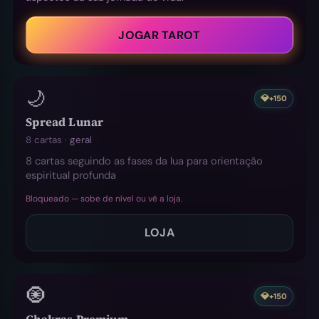
JOGAR TAROT
🌙
💎
+150
Spread Lunar
8 cartas ·
geral
8 cartas seguindo as fases da lua para orientação
espiritual profunda
Bloqueado — sobe de nível ou vê a loja.
LOJA
🧿
💎
+150