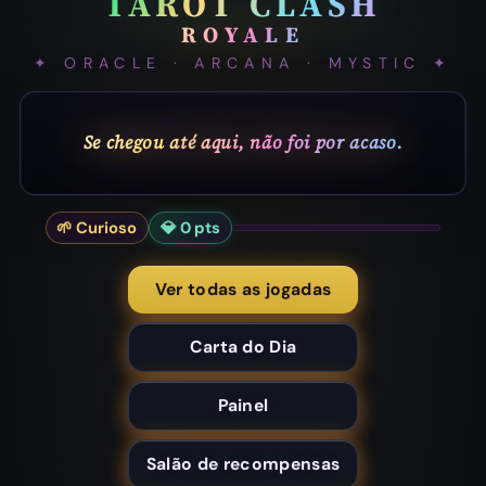
TAROT CLASH
ROYALE
✦ ORACLE · ARCANA · MYSTIC ✦
Os
🌱 Curioso
💎
0 pts
Ver todas as jogadas
Carta do Dia
Painel
Salão de recompensas