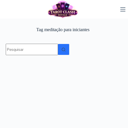
Pular
para
o
conteúdo
Tag
meditação para iniciantes
Sem
resultados