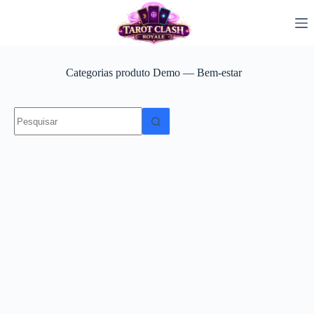
Pular
para
o
conteúdo
Categorias produto
Demo — Bem-estar
Sem
resultados