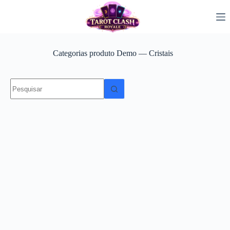
Pular
para
o
conteúdo
Categorias produto
Demo — Cristais
Sem
resultados