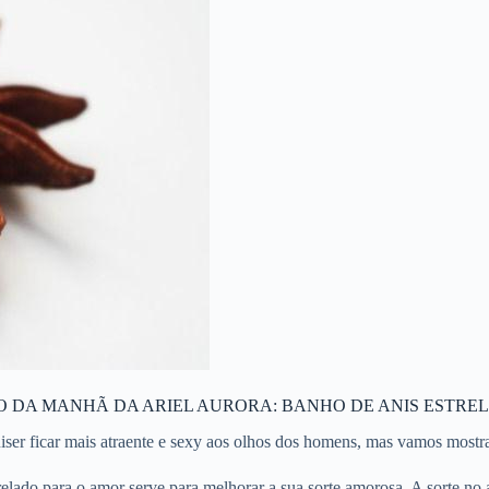
O DA MANHÃ DA ARIEL AURORA: BANHO DE ANIS ESTRE
er ficar mais atraente e sexy aos olhos dos homens, mas vamos mostrar
relado para o amor serve para melhorar a sua sorte amorosa. A sorte no 