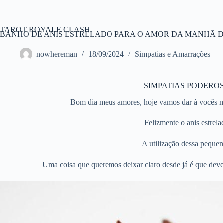
Pular
para
o
TAROT ROYALE CLASH
conteúdo
BANHO DE ANIS ESTRELADO PARA O AMOR DA MANHÃ DO
nowhereman
18/09/2024
Simpatias e Amarrações
SIMPATIAS PODERO
Bom dia meus amores, hoje vamos dar à vocês ma
Felizmente o anis estrel
A utilização dessa pequen
Uma coisa que queremos deixar claro desde já é que deve s