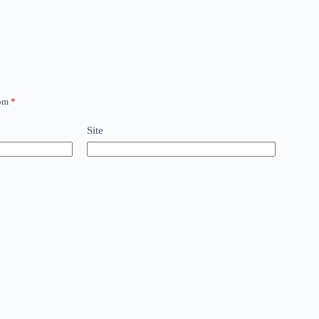
com
*
Site