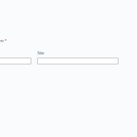
com
*
Site