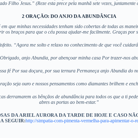
ado Filho Jesus.” (Reze esta prece pela manhã sete vezes, juntamente
2 ORAÇÃO: DO ANJO DA ABUNDÂNCIA
é em que minhas necessidades tenham sido cobertas de todas as maneir
rir os braços para que o céu possa ajudar-me facilmente. Graças por s
tisfeito. “Agora me solto e relaxo no conhecimento de que você cuida
Obrigado, anjo Abundia, por abençoar minha casa Por trazer-nos ab
ossa fé Por sua doçura, por sua ternura Permaneça anjo Abundia do n
ração seja ouro e nossos pensamentos como diamantes brilhem e enc
rcas derramarem as bênçãos de abundância para todos os que a ti pe
abres as portas ao bem-estar.”
SAS DA ARIEL AURORA DA TARDE DE HOJE E CASO N
A SEGUIR:
http://simpatia-com-pimenta-vermelha-para-apimentar-o