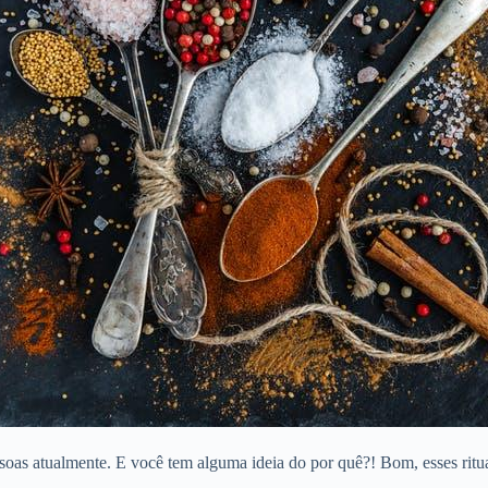
soas atualmente. E você tem alguma ideia do por quê?! Bom, esses ritu