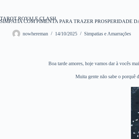
Pular
para
o
TAROT ROYALE CLASH
conteúdo
SIMPATIA COM PIMENTA PARA TRAZER PROSPERIDADE DA
nowhereman
14/10/2025
Simpatias e Amarrações
Boa tarde amores, hoje vamos dar à vocês mais
Muita gente não sabe o porquê de