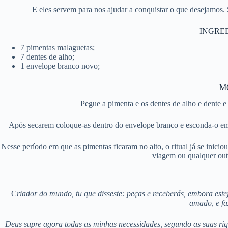
E eles servem para nos ajudar a conquistar o que desejamos.
INGRED
7 pimentas malaguetas;
7 dentes de alho;
1 envelope branco novo;
M
Pegue a pimenta e os dentes de alho e dente 
Após secarem coloque-as dentro do envelope branco e esconda-o em u
Nesse período em que as pimentas ficaram no alto, o ritual já se inic
viagem ou qualquer outr
C
riador do mundo, tu que disseste: peças e receberás, embora estej
amado, e fa
Deus supre agora todas as minhas necessidades, segundo as suas rique