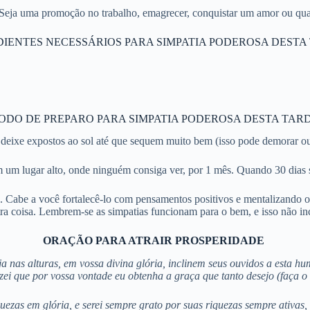
 Seja uma promoção no trabalho, emagrecer, conquistar um amor ou qua
IENTES NECESSÁRIOS PARA SIMPATIA PODEROSA DESTA
ODO DE PREPARO PARA SIMPATIA PODEROSA DESTA TARD
e deixe expostos ao sol até que sequem muito bem (isso pode demorar ou
m lugar alto, onde ninguém consiga ver, por 1 mês. Quando 30 dias se
iou. Cabe a você fortalecê-lo com pensamentos positivos e mentalizando 
a coisa. Lembrem-se as simpatias funcionam para o bem, e isso não in
ORAÇÃO PARA ATRAIR PROSPERIDADE
a nas alturas, em vossa divina glória, inclinem seus ouvidos a esta hu
zei que por vossa vontade eu obtenha a graça que tanto desejo (faça o 
zas em glória, e serei sempre grato por suas riquezas sempre ativas, 