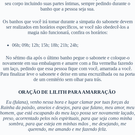
seu corpo incluindo suas partes íntimas, sempre pedindo durante o
banho que a pessoa seja sua.
Os banhos que você irá tomar durante a simpatia do sabonete devem
ser realizados em horários específicos, se você não obedecê-los a
magia não funcionará, confira os horários:
06h; 09h; 12h; 15h; 18h; 21h; 24h;
No sétimo dia após o último banho pegue o sabonete e coloque-o
novamente em sua embalagem e amarre com a fita vermelha fazendo
um laço, pedindo que essa pessoa fique com você, amarrada a você.
Para finalizar leve o sabonete e deixe em uma encruzilhada ou na porta
de um cemitério sem olhar para trás.
ORAÇÃO DE LILITH PARA AMARRAÇÃO
Eu (fulana), venho nessa hora e lugar clamar por tuas forças da
Rainha da paixão, anseios e desejos, para que fulano, meu amor, meu
homem, que está escapando do meu laço possa ser novamente laçado,
preso, acorrentado pelos nós espirituais, para que seja como minha
sombra, para que esteja em minhas mãos , me desejando, me
querendo, me amando e me fazendo feliz.