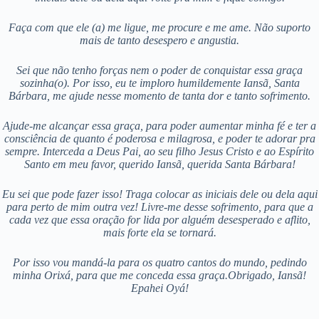
Faça com que ele (a) me ligue, me procure e me ame. Não suporto
mais de tanto desespero e angustia.
Sei que não tenho forças nem o poder de conquistar essa graça
sozinha(o). Por isso, eu te imploro humildemente Iansã, Santa
Bárbara, me ajude nesse momento de tanta dor e tanto sofrimento.
Ajude-me alcançar essa graça, para poder aumentar minha fé e ter a
consciência de quanto é poderosa e milagrosa, e poder te adorar pra
sempre. Interceda a Deus Pai, ao seu filho Jesus Cristo e ao Espírito
Santo em meu favor, querido Iansã, querida Santa Bárbara!
Eu sei que pode fazer isso! Traga colocar as iniciais dele ou dela aqui
para perto de mim outra vez! Livre-me desse sofrimento, para que a
cada vez que essa oração for lida por alguém desesperado e aflito,
mais forte ela se tornará.
Por isso vou mandá-la para os quatro cantos do mundo, pedindo
minha Orixá, para que me conceda essa graça.Obrigado, Iansã!
Epahei Oyá!