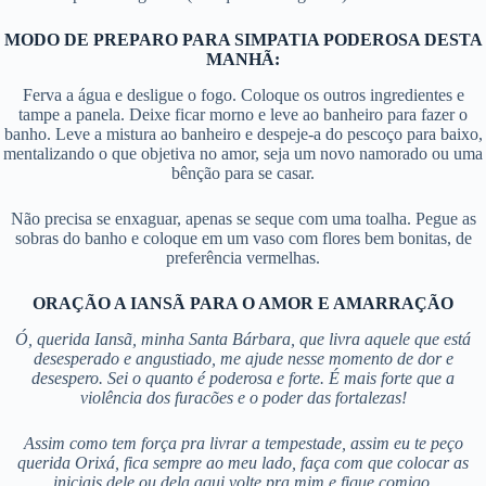
MODO DE PREPARO PARA SIMPATIA PODEROSA DESTA
MANHÃ:
Ferva a água e desligue o fogo. Coloque os outros ingredientes e
tampe a panela. Deixe ficar morno e leve ao banheiro para fazer o
banho. Leve a mistura ao banheiro e despeje-a do pescoço para baixo,
mentalizando o que objetiva no amor, seja um novo namorado ou uma
bênção para se casar.
Não precisa se enxaguar, apenas se seque com uma toalha. Pegue as
sobras do banho e coloque em um vaso com flores bem bonitas, de
preferência vermelhas.
ORAÇÃO A IANSÃ PARA O AMOR E AMARRAÇÃO
Ó, querida Iansã, minha Santa Bárbara, que livra aquele que está
desesperado e angustiado, me ajude nesse momento de dor e
desespero. Sei o quanto é poderosa e forte. É mais forte que a
violência dos furacões e o poder das fortalezas!
Assim como tem força pra livrar a tempestade, assim eu te peço
querida Orixá, fica sempre ao meu lado, faça com que colocar as
iniciais dele ou dela aqui volte pra mim e fique comigo.