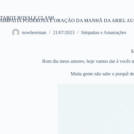
Pular
para
o
TAROT ROYALE CLASH
conteúdo
SIMPATIA PODEROSA E ORAÇÃO DA MANHÃ DA ARIEL AURO
nowhereman
21/07/2023
Simpatias e Amarrações
S
Bom dia meus amores, hoje vamos dar à vocês ma
Muita gente não sabe o porquê de 