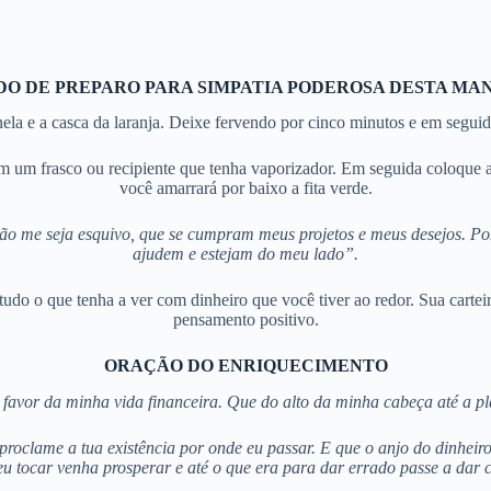
O DE PREPARO PARA SIMPATIA PODEROSA DESTA MA
nela e a casca da laranja. Deixe fervendo por cinco minutos e em segu
fe em um frasco ou recipiente que tenha vaporizador. Em seguida coloqu
você amarrará por baixo a fita verde.
ão me seja esquivo, que se cumpram meus projetos e meus desejos. Po
ajudem e estejam do meu lado”.
udo o que tenha a ver com dinheiro que você tiver ao redor. Sua carteir
pensamento positivo.
ORAÇÃO DO ENRIQUECIMENTO
favor da minha vida financeira. Que do alto da minha cabeça até a pl
roclame a tua existência por onde eu passar. E que o anjo do dinheiro
eu tocar venha prosperar e até o que era para dar errado passe a dar c