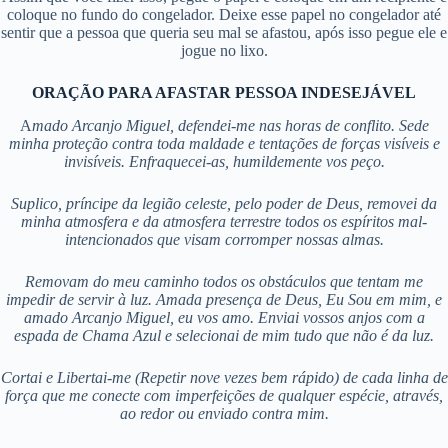
coloque no fundo do congelador. Deixe esse papel no congelador até
sentir que a pessoa que queria seu mal se afastou, após isso pegue ele e
jogue no lixo.
ORAÇÃO PARA AFASTAR PESSOA INDESEJÁVEL
A
mado Arcanjo Miguel, defendei-me nas horas de conflito. Sede
minha proteção contra toda maldade e tentações de forças visíveis e
invisíveis. Enfraquecei-as, humildemente vos peço.
Suplico, príncipe da legião celeste, pelo poder de Deus, removei da
minha atmosfera e da atmosfera terrestre todos os espíritos mal-
intencionados que visam corromper nossas almas.
Removam do meu caminho todos os obstáculos que tentam me
impedir de servir à luz. Amada presença de Deus, Eu Sou em mim, e
amado Arcanjo Miguel, eu vos amo.
Enviai vossos anjos com a
espada de Chama Azul e selecionai de mim tudo que não é da luz.
Cortai e Libertai-me (Repetir nove vezes bem rápido) de cada linha de
força que me conecte com imperfeições de qualquer espécie, através,
ao redor ou enviado contra mim.