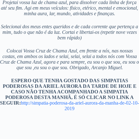
Projetai vossa luz de chama azul, para dissolver cada linha de força
até seu fim. Agi em meus veículos: físico, etérico, mental e emocional,
minha aura, lar, mundo, atividades e finanças.
Selecionai dos meus entes queridos e de cada corrente que pertença a
mim, tudo o que não é da luz. Cortai e libertai-os (repetir nove vezes
bem rápido)
Colocai Vossa Cruz de Chama Azul, em frente a nós, nas nossas
costas, em ambos os lados e selai, selai, selai a todos nós com Vossa
Cruz de Chama Azul, agora e para sempre, eu sou o que sou, eu sou o
que sou ,eu sou o que sou. Obrigado, Arcanjo Miguel.
ESPERO QUE TENHA GOSTADO DAS SIMPATIAS
PODEROSAS DA ARIEL AURORA DA TARDE DE HOJE E
CASO NÃO TENHA ACOMPANHADO A SIMPATIA
PODEROSA DESTA MANHÃ, É SÓ CLICAR NO LINK A
SEGUIR:
http://simpatia-poderosa-da-ariel-aurora-da-manha-de-02-10-
2019