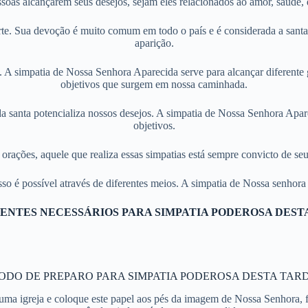
oas alcançarem seus desejos, sejam eles relacionados ao amor, saúde, d
rte. Sua devoção é muito comum em todo o país e é considerada a sant
aparição.
A simpatia de Nossa Senhora Aparecida serve para alcançar diferente gr
objetivos que surgem em nossa caminhada.
da santa potencializa nossos desejos. A simpatia de Nossa Senhora Apar
objetivos.
orações, aquele que realiza essas simpatias está sempre convicto de seu
sso é possível através de diferentes meios. A simpatia de Nossa senhora
ENTES NECESSÁRIOS PARA SIMPATIA PODEROSA DEST
ODO DE PREPARO PARA SIMPATIA PODEROSA DESTA TARD
ma igreja e coloque este papel aos pés da imagem de Nossa Senhora, f