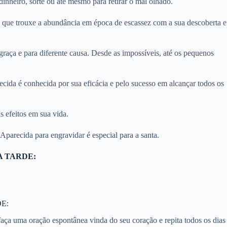
inheiro, sorte ou até mesmo para retirar o mal olhado.
a que trouxe a abundância em época de escassez com a sua descoberta e
aça e para diferente causa. Desde as impossíveis, até os pequenos
ecida é conhecida por sua eficácia e pelo sucesso em alcançar todos os
s efeitos em sua vida.
 Aparecida para engravidar é especial para a santa.
A TARDE:
E:
aça uma oração espontânea vinda do seu coração e repita todos os dias