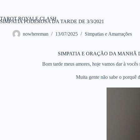
Pular
para
o
TAROT ROYALE CLASH
conteúdo
SIMPATIA PODEROSA DA TARDE DE 3/3/2021
nowhereman
13/07/2025
Simpatias e Amarrações
SIMPATIA E ORAÇÃO DA MANHÃ 
Bom tarde meus amores, hoje vamos dar à vocês m
Muita gente não sabe o porquê de