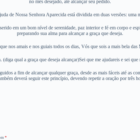
no mês desejado, até alcançar seu pedido.
uda de Nossa Senhora Aparecida está dividida em duas versões: uma m
serido em um bom nível de serenidade, paz interior e fé em corpo e espí
preparando sua alma para alcançar a graça que deseja.
e nos amais e nos guiais todos os dias, Vós que sois a mais bela da
. (diga qual a graça que deseja alcançar)Sei que me ajudareis e sei q
seguidos a fim de alcançar qualquer graça, desde as mais fáceis até as 
ambém deverá seguir este princípio, devendo repetir a oração por três h
com
*