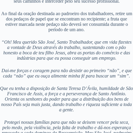
seus caminhos e interceder pelo seu sucesso profissional.
Ao final da oração destinada ao padroeiro dos trabalhadores, retire um
dos pedaços de papel que se encontram no recipiente; a fruta que
estiver marcada neste pedaço não deverá ser consumida durante o
período de um ano.
“Oh! Meu querido São José, Santo Trabalhador, que em vida fizestes
a vontade de Deus através do trabalho, sustentando com o pão
honesto a boca de teu filho Jesus, abra as portas do comércio e das
indústrias para que eu possa conseguir um emprego.
Dai-me forças e coragem para não desistir ao primeiro “não”, e que
cada “não” que eu ouça alimente minha fé para buscar um “sim”.
Que eu tenha a disposição de Santa Teresa D’Ávila, humildade de São
Francisco de Assis, a força e a perseverança de Santo Antônio.
Orienta os senhores do poder para que a distribuição dos bens de
nosso País seja mais justa, dando trabalho e riqueza suficiente a toda
a gente.
Protegei nossas famílias para que não se deixem vencer pela seca,
pelo medo, pela violência, pela falta de trabalho e dá-nos esperança
renovada a cada domingo da Ressurreição.
Meu São José, padroeiro