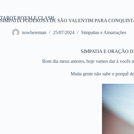
Pular
para
o
TAROT ROYALE CLASH
conteúdo
SIMPATIA PODEROSA DE SÃO VALENTIM PARA CONQUIS
nowhereman
25/07/2024
Simpatias e Amarrações
SIMPATIA E ORAÇÃO 
Bom dia meus amores, hoje vamos dar à vocês ma
Muita gente não sabe o porquê de 