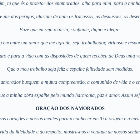
m, tu que és o protetor dos enamorados, olha para mim, para a minha
-me dos perigos, afastam de mim os fracassos, as desilusões, os dese
Faze que eu seja realista, confiante, digno e alegre.
 encontre um amor que me agrade, seja trabalhador, virtuoso e respo
uro e para a vida com as disposições de quem recebeu de Deus uma v
Que o meu trabalho seja feliz e espalhe felicidade sem medidas.
namorados busquem a mútua compreensão, a comunhão de vida e o cre
ue a minha obra espalhe pelo mundo harmonia, paz e amor. Assim sej
ORAÇÃO DOS NAMORADOS
ssos corações e nossas mentes para reconhecer em Ti a origem e a me
ida da fidelidade e do respeito, mostra-nos a verdade de nossos senti