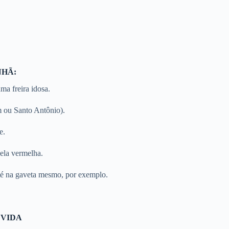
NHÃ:
ma freira idosa.
 ou Santo Antônio).
e.
ela vermelha.
té na gaveta mesmo, por exemplo.
 VIDA