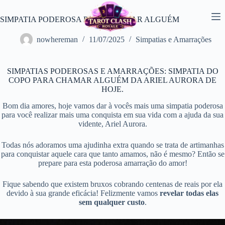
Pular
para
SIMPATIA PODEROSA PARA CHAMAR ALGUÉM
o
conteúdo
nowhereman
11/07/2025
Simpatias e Amarrações
SIMPATIAS PODEROSAS E AMARRAÇÕES: SIMPATIA DO
COPO PARA CHAMAR ALGUÉM DA ARIEL AURORA DE
HOJE.
Bom dia amores, hoje vamos dar à vocês mais uma simpatia poderosa
para você realizar mais uma conquista em sua vida com a ajuda da sua
vidente, Ariel Aurora.
Todas nós adoramos uma ajudinha extra quando se trata de artimanhas
para conquistar aquele cara que tanto amamos, não é mesmo? Então se
prepare para esta poderosa amarração do amor!
Fique sabendo que existem bruxos cobrando centenas de reais por ela
devido à sua grande eficácia! Felizmente vamos
revelar todas elas
sem qualquer custo
.