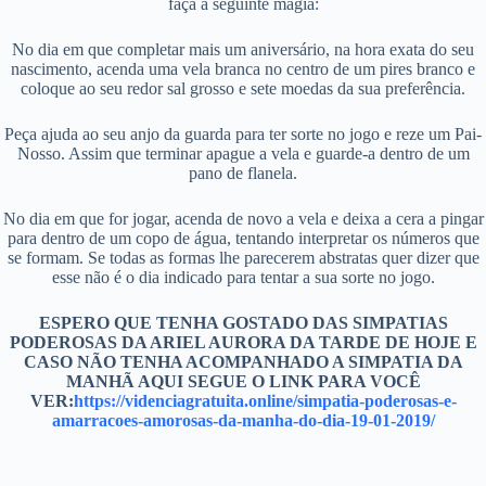
faça a seguinte magia:
No dia em que completar mais um aniversário, na hora exata do seu
nascimento, acenda uma vela branca no centro de um pires branco e
coloque ao seu redor sal grosso e sete moedas da sua preferência.
Peça ajuda ao seu anjo da guarda para ter sorte no jogo e reze um Pai-
Nosso. Assim que terminar apague a vela e guarde-a dentro de um
pano de flanela.
No dia em que for jogar, acenda de novo a vela e deixa a cera a pingar
para dentro de um copo de água, tentando interpretar os números que
se formam. Se todas as formas lhe parecerem abstratas quer dizer que
esse não é o dia indicado para tentar a sua sorte no jogo.
ESPERO QUE TENHA GOSTADO DAS SIMPATIAS
PODEROSAS DA ARIEL AURORA DA TARDE DE HOJE E
CASO NÃO TENHA ACOMPANHADO A SIMPATIA DA
MANHÃ AQUI SEGUE O LINK PARA VOCÊ
VER:
https://videnciagratuita.online/simpatia-poderosas-e-
amarracoes-amorosas-da-manha-do-dia-19-01-2019/