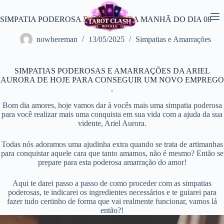
Pular
para
SIMPATIA PODEROSA E ORAÇÃO DA MANHÃ DO DIA 08
o
conteúdo
nowhereman
13/05/2025
Simpatias e Amarrações
SIMPATIAS PODEROSAS E AMARRAÇÕES DA ARIEL
AURORA DE HOJE PARA CONSEGUIR UM NOVO EMPREGO
.
Bom dia amores, hoje vamos dar à vocês mais uma simpatia poderosa
para você realizar mais uma conquista em sua vida com a ajuda da sua
vidente, Ariel Aurora.
Todas nós adoramos uma ajudinha extra quando se trata de artimanhas
para conquistar aquele cara que tanto amamos, não é mesmo? Então se
prepare para esta poderosa amarração do amor!
Aqui te darei passo a passo de como proceder com as simpatias
poderosas, te indicarei os ingredientes necessários e te guiarei para
fazer tudo certinho de forma que vai realmente funcionar, vamos lá
então?!