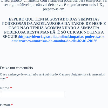
O seu esforço juntamente com a simpatia poderosa para emagrecer vai
ser algo infalível que não vai deixar você engordar nem mais 1 Kg
prepare-se em.
ESPERO QUE TENHA GOSTADO DAS SIMPATIAS
PODEROSAS DA ARIEL AURORA DA TARDE DE HOJE E
CASO NÃO TENHA ACOMPANHADO A SIMPATIA
PODEROSA DESTA MANHÃ, É SÓ CLICAR NO LINK A
SEGUIR:
https://videnciagratuita.online/simpatias-poderosas-e-
amarracoes-amorosas-da-manha-do-dia-02-01-2019/
Deixe um comentário
O seu endereço de e-mail não será publicado.
Campos obrigatórios são marcados
com
*
Nome
*
E-mail
*