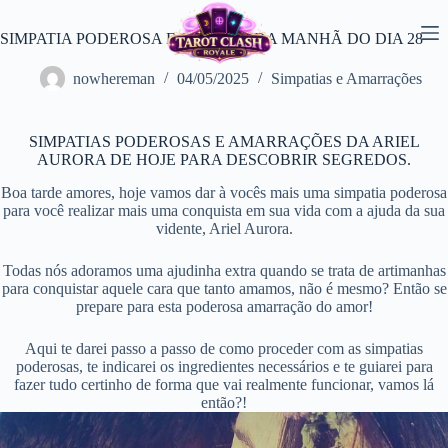
Pular
para
SIMPATIA PODEROSA E ORAÇÃO DA MANHÃ DO DIA 28
o
conteúdo
nowhereman
04/05/2025
Simpatias e Amarrações
SIMPATIAS PODEROSAS E AMARRAÇÕES DA ARIEL
AURORA DE HOJE PARA DESCOBRIR SEGREDOS.
Boa tarde amores, hoje vamos dar à vocês mais uma simpatia poderosa
para você realizar mais uma conquista em sua vida com a ajuda da sua
vidente, Ariel Aurora.
Todas nós adoramos uma ajudinha extra quando se trata de artimanhas
para conquistar aquele cara que tanto amamos, não é mesmo? Então se
prepare para esta poderosa amarração do amor!
Aqui te darei passo a passo de como proceder com as simpatias
poderosas, te indicarei os ingredientes necessários e te guiarei para
fazer tudo certinho de forma que vai realmente funcionar, vamos lá
então?!