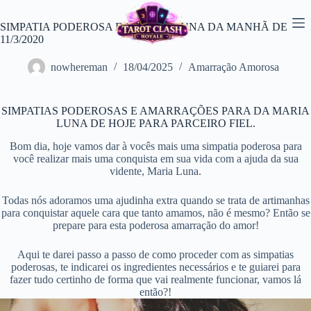
Pular
para
SIMPATIA PODEROSA DA MARIA LUNA DA MANHÃ DE
o
11/3/2020
conteúdo
nowhereman
18/04/2025
Amarração Amorosa
SIMPATIAS PODEROSAS E AMARRAÇÕES PARA DA MARIA
LUNA DE HOJE PARA PARCEIRO FIEL.
Bom dia, hoje vamos dar à vocês mais uma simpatia poderosa para
você realizar mais uma conquista em sua vida com a ajuda da sua
vidente, Maria Luna.
Todas nós adoramos uma ajudinha extra quando se trata de artimanhas
para conquistar aquele cara que tanto amamos, não é mesmo? Então se
prepare para esta poderosa amarração do amor!
Aqui te darei passo a passo de como proceder com as simpatias
poderosas, te indicarei os ingredientes necessários e te guiarei para
fazer tudo certinho de forma que vai realmente funcionar, vamos lá
então?!