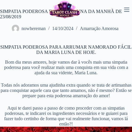
Pular
para
SIMPATIA PODEROSA DA MARIA LUNA DA MANHÃ DE
o
23/08/2019
conteúdo
nowhereman
14/10/2024
Amarração Amorosa
SIMPATIA PODEROSA PARA ARRUMAR NAMORADO FÁCIL
DA MARIA LUNA DE HOJE.
Bom dia meus amores, hoje vamos dar à vocês mais uma simpatia
poderosa para você realizar mais uma conquista em sua vida com a
ajuda da sua vidente, Maria Luna.
Todas nós adoramos uma ajudinha extra quando se trata de artimanhas
para conquistar aquele cara que tanto amamos, não é mesmo? Então se
prepare para esta poderosa amarração do amor!
Aqui te darei passo a passo de como proceder com as simpatias
poderosas, te indicarei os ingredientes necessários e te guiarei para
fazer tudo certinho de forma que vai realmente funcionar, vamos lá
então?!