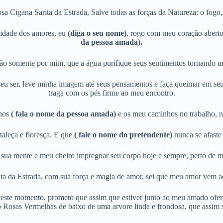
a Cigana Sarita da Estrada, Salve todas as forças da Natureza: o fogo, a
cidade dos amores, eu
(diga o seu nome)
, rogo com meu coração aberto
da pessoa amada).
ão somente por mim, que a água purifique seus sentimentos tornando 
ser, leve minha imagem até seus pensamentos e faça queimar em seu co
traga com os pés firme ao meu encontro.
nhos
( fala o nome da pessoa amada)
e os meu caminhos no trabalho, n
aleça e floresça. E que
( fale o nome do pretendente)
nunca se afaste
ua mente e meu cheiro impregnar seu corpo hoje e sempre, perto de mim
ita da Estrada, com sua força e magia de amor, sei que meu amor vem
este momento, prometo que assim que estiver junto ao meu amado oferece
o Rosas Vermelhas de baixo de uma arvore linda e frondosa, que assim s