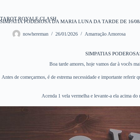
Pular
para
o
TAROT ROYALE CLASH
conteúdo
SIMPATIA PODEROSA DA MARIA LUNA DA TARDE DE 16/08/
nowhereman
26/01/2026
Amarração Amorosa
SIMPATIAS PODEROSA
Boa tarde amores, hoje vamos dar à vocês mai
Antes de começarmos, é de estrema necessidade e importante referir que 
Acenda 1 vela vermelha e levante-a ela acima do ní