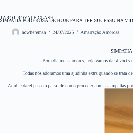
Pular
para
o
TAROT ROYALE CLASH
conteúdo
SIMPATIA PODEROSA DE HOJE PARA TER SUCESSO NA VI
nowhereman
24/07/2025
Amarração Amorosa
SIMPATIA
Bom dia meus amores, hoje vamos dar à vocês ma
Todas nós adoramos uma ajudinha extra quando se trata de
Aqui te darei passo a passo de como proceder com as simpatias poder