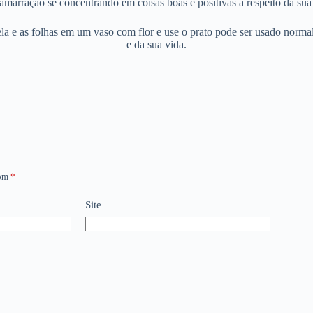
amarração se concentrando em coisas boas e positivas a respeito da sua
 vela e as folhas em um vaso com flor e use o prato pode ser usado norm
e da sua vida.
com
*
Site