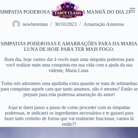
Pular
para
SIMPATIA PODEROSA E ORAÇÃO DA MANHÃ DO DIA 23
o
conteúdo
nowhereman
30/10/2023
Amarração Amorosa
SIMPATIAS PODEROSAS E AMARRAÇÕES PARA DA MARIA
LUNA DE HOJE PARA TER MAIS FOGO.
Bom dia, hoje vamos dar à vocês mais uma simpatia poderosa para
você realizar mais uma conquista em sua vida com a ajuda da sua
vidente, Maria Luna.
Todas nós adoramos uma ajudinha extra quando se trata de artimanhas
para conquistar aquele cara que tanto amamos, não é mesmo? Então se
prepare para esta poderosa amarração do amor!
Aqui te darei passo a passo de como proceder com as simpatias
poderosas, te indicarei os ingredientes necessários e te guiarei para
fazer tudo certinho de forma que vai realmente funcionar, vamos lá
então?!