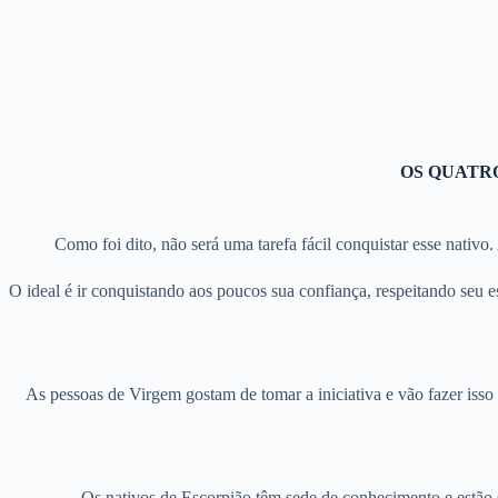
OS QUATR
Como foi dito, não será uma tarefa fácil conquistar esse nativ
O ideal é ir conquistando aos poucos sua confiança, respeitando seu e
As pessoas de Virgem gostam de tomar a iniciativa e vão fazer isso
Os nativos de Escorpião têm sede de conhecimento e estão s