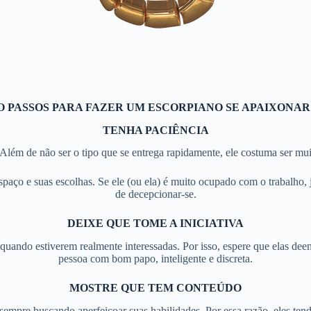
O PASSOS PARA FAZER UM ESCORPIANO SE APAIXONAR
TENHA PACIÊNCIA
o. Além de não ser o tipo que se entrega rapidamente, ele costuma ser m
spaço e suas escolhas. Se ele (ou ela) é muito ocupado com o trabalho, j
de decepcionar-se.
DEIXE QUE TOME A INICIATIVA
 quando estiverem realmente interessadas. Por isso, espere que elas dee
pessoa com bom papo, inteligente e discreta.
MOSTRE QUE TEM CONTEÚDO
empre buscando aperfeiçoar suas habilidades. Por essa razão, eles tende