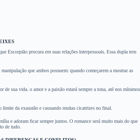
EIXES
que Escorpião procura em suas relações interpessoais. Essa dupla tem
 de manipulação que ambos possuem: quando começarem a mostrar as
 de sua vida. o amor e a paixão estará sempre a tona, até nos mínimos
limite da exaustão e causando muitas cicatrizes no final.
amília e adoram ficar sempre juntos. O romance será muito mais do que
o de tudo.
AS DIFERENÇAS E CONFLITOS)