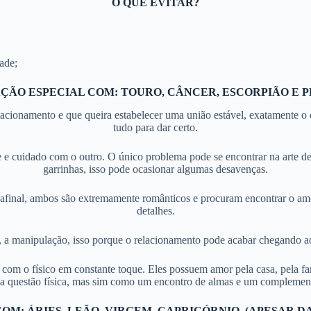
O QUE EVITAR?
ade;
ÇÃO ESPECIAL COM: TOURO, CÂNCER, ESCORPIÃO E P
acionamento e que queira estabelecer uma união estável, exatamente o 
tudo para dar certo.
de e cuidado com o outro. O único problema pode se encontrar na arte
garrinhas, isso pode ocasionar algumas desavenças.
 afinal, ambos são extremamente românticos e procuram encontrar o amor
detalhes.
 a manipulação, isso porque o relacionamento pode acabar chegando ao 
 com o físico em constante toque. Eles possuem amor pela casa, pela f
a questão física, mas sim como um encontro de almas e um complement
M: ÁRIES, LEÃO, VIRGEM, CAPRICÓRNIO, (APESAR D