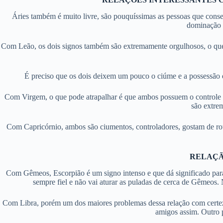
Áries também é muito livre, são pouquíssimas as pessoas que conse
dominação d
Com Leão, os dois signos também são extremamente orgulhosos, o que 
É preciso que os dois deixem um pouco o ciúme e a possessão d
Com Virgem, o que pode atrapalhar é que ambos possuem o controle de
são extre
Com Capricórnio, ambos são ciumentos, controladores, gostam de roti
RELAÇÃ
Com Gêmeos, Escorpião é um signo intenso e que dá significado para 
sempre fiel e não vai aturar as puladas de cerca de Gêmeos
Com Libra, porém um dos maiores problemas dessa relação com certeza 
amigos assim. Outro p