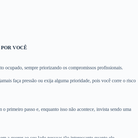
 POR VOCÊ
uito ocupado, sempre priorizando os compromissos profissionais.
amais faça pressão ou exija alguma prioridade, pois você corre o risco
m o primeiro passo e, enquanto isso não acontece, invista sendo uma
m a querer ao seu lado pessoas tão interessante quanto ele.