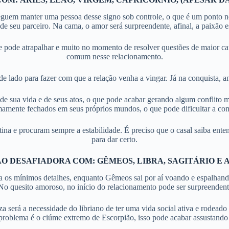
guem manter uma pessoa desse signo sob controle, o que é um ponto neg
e seu parceiro. Na cama, o amor será surpreendente, afinal, a paixão es
pode atrapalhar e muito no momento de resolver questões de maior caus
comum nesse relacionamento.
e lado para fazer com que a relação venha a vingar. Já na conquista, a
 sua vida e de seus atos, o que pode acabar gerando algum conflito mai
mamente fechados em seus próprios mundos, o que pode dificultar a co
na e procuram sempre a estabilidade. É preciso que o casal saiba ente
para dar certo.
O DESAFIADORA
COM: GÊMEOS, LIBRA, SAGITÁRIO E 
os mínimos detalhes, enquanto Gêmeos sai por aí voando e espalhando 
. No quesito amoroso, no início do relacionamento pode ser surpreende
será a necessidade do libriano de ter uma vida social ativa e rodeado
roblema é o ciúme extremo de Escorpião, isso pode acabar assustando 