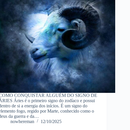
COMO CONQUISTAR ALGUÉM DO SIGNO DE
ÁRIES Áries é o primeiro signo do zodíaco e possui
dentro de si a energia dos inícios. É um signo do
elemento fogo, regido por Marte, conhecido como o
deus da guerra e da…
nowhereman
12/10/2025