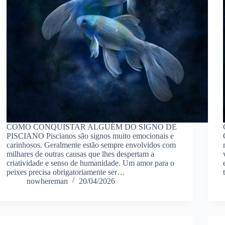
COMO CONQUISTAR ALGUÉM DO SIGNO DE
PISCIANO Piscianos são signos muito emocionais e
carinhosos. Geralmente estão sempre envolvidos com
milhares de outras causas que lhes despertam a
criatividade e senso de humanidade. Um amor para o
peixes precisa obrigatoriamente ser…
nowhereman
20/04/2026