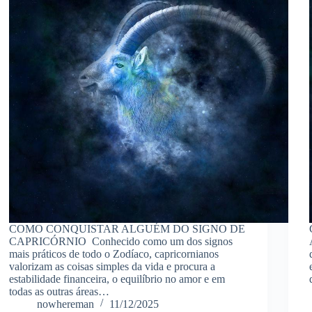
COMO CONQUISTAR ALGUÉM DO SIGNO DE
CAPRICÓRNIO Conhecido como um dos signos
mais práticos de todo o Zodíaco, capricornianos
valorizam as coisas simples da vida e procura a
estabilidade financeira, o equilíbrio no amor e em
todas as outras áreas…
nowhereman
11/12/2025