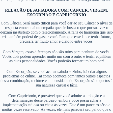
RELAÇÃO DESAFIADORA
COM: CÂNCER, VIRGEM,
ESCORPIÃO E CAPRICÓRNIO
Com Câncer, Será muito difícil para você dar ao seu Câncer o nível de
resposta emocional ou empatia que ele busca o que por sua vez o
deixará insatisfeito com o relacionamento. A falta de harmonia que isso
cria também poderá desgastar você. Para que esse lance tenha futuro,
precisará ter muito amor e diálogo entre vocês!
Com Virgem, essas diferenças não são ruins para nenhum de vocês.
Vocês dois podem aprender muito um com o outro e tentar equilibrar
as duas personalidades. Vocês poderão formar um bom par!
Com Escorpião, se você acabar saindo sozinho, irá criar alguns
problemas de ciúme. Tal como acontece com tantos outros aspectos
dessa combinação, o ciúme e a intensidade do Escorpião são opostos à
sua natureza casual e fácil.
Com Capricórnio, é provável que você admire a ambição e a
determinação desse parceiro, embora você possa achar a
implementação tediosa ou chata às vezes. Este é um parceiro sério e
muitas vezes reservado. Às vezes, ele mais parecerá seu pai do que o