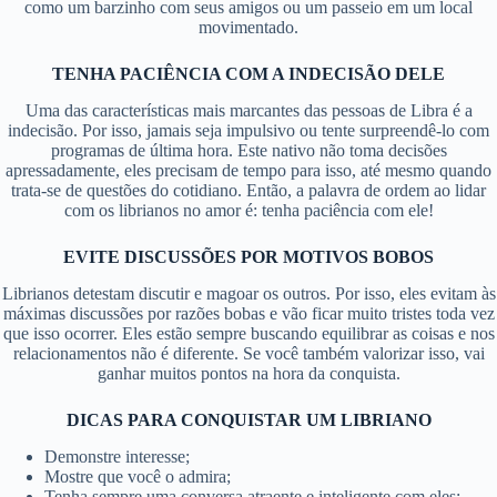
como um barzinho com seus amigos ou um passeio em um local
movimentado.
TENHA PACIÊNCIA COM A INDECISÃO DELE
Uma das características mais marcantes das pessoas de Libra é a
indecisão. Por isso, jamais seja impulsivo ou tente surpreendê-lo com
programas de última hora. Este nativo não toma decisões
apressadamente, eles precisam de tempo para isso, até mesmo quando
trata-se de questões do cotidiano. Então, a palavra de ordem ao lidar
com os librianos no amor é: tenha paciência com ele!
EVITE DISCUSSÕES POR MOTIVOS BOBOS
Librianos detestam discutir e magoar os outros. Por isso, eles evitam às
máximas discussões por razões bobas e vão ficar muito tristes toda vez
que isso ocorrer. Eles estão sempre buscando equilibrar as coisas e nos
relacionamentos não é diferente. Se você também valorizar isso, vai
ganhar muitos pontos na hora da conquista.
DICAS PARA CONQUISTAR UM LIBRIANO
Demonstre interesse;
Mostre que você o admira;
Tenha sempre uma conversa atraente e inteligente com eles;