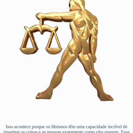
Isso acontece porque os librianos têm uma capacidade incrível de
imaginar as coisas e as pessoas exatamente como eles querem. Essa