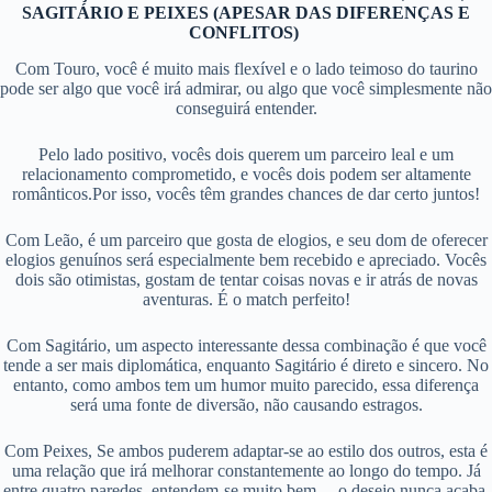
SAGITÁRIO E PEIXES (APESAR DAS DIFERENÇAS E
CONFLITOS)
Com Touro, você é muito mais flexível e o lado teimoso do taurino
pode ser algo que você irá admirar, ou algo que você simplesmente não
conseguirá entender.
Pelo lado positivo, vocês dois querem um parceiro leal e um
relacionamento comprometido, e vocês dois podem ser altamente
românticos.Por isso, vocês têm grandes chances de dar certo juntos!
Com Leão, é um parceiro que gosta de elogios, e seu dom de oferecer
elogios genuínos será especialmente bem recebido e apreciado. Vocês
dois são otimistas, gostam de tentar coisas novas e ir atrás de novas
aventuras. É o match perfeito!
Com Sagitário, um aspecto interessante dessa combinação é que você
tende a ser mais diplomática, enquanto Sagitário é direto e sincero. No
entanto, como ambos tem um humor muito parecido, essa diferença
será uma fonte de diversão, não causando estragos.
Com Peixes, Se ambos puderem adaptar-se ao estilo dos outros, esta é
uma relação que irá melhorar constantemente ao longo do tempo. Já
entre quatro paredes, entendem-se muito bem… o desejo nunca acaba.