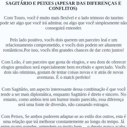
SAGITÁRIO E PEIXES (APESAR DAS DIFERENÇAS E
CONFLITOS)
Com Touro, você é muito mais flexível e o lado teimoso do taurino
pode ser algo que você irá admirar, ou algo que você simplesmente não
conseguirá entender.
Pelo lado positivo, vocês dois querem um parceiro leal e um
relacionamento comprometido, e vocês dois podem ser altamente
românticos.Por isso, vocês têm grandes chances de dar certo juntos!
Com Leão, é um parceiro que gosta de elogios, e seu dom de oferecer
elogios genuínos será especialmente bem recebido e apreciado. Vocês
dois são otimistas, gostam de tentar coisas novas e ir atrás de novas
aventuras. É o match perfeito!
Com Sagitário, um aspecto interessante dessa combinação é que você
tende a ser mais diplomática, enquanto Sagitário é direto e sincero. No
entanto, como ambos tem um humor muito parecido, essa diferença
será uma fonte de diversão, não causando estragos.
Com Peixes, Se ambos puderem adaptar-se ao estilo dos outros, esta é
uma relação que irá melhorar constantemente ao longo do tempo. Já
entre quatro paredes, entendem-se muito bem… o desejo nunca acaba.