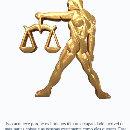
Isso acontece porque os librianos têm uma capacidade incrível de
imaginar as coisas e as pessoas exatamente como eles querem. Essa