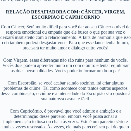
RELAÇÃO DESAFIADORA
COM: CÂNCER, VIRGEM,
ESCORPIÃO E CAPRICÓRNIO
Com Câncer, Será muito difícil para você dar ao seu Câncer o nível de
resposta emocional ou empatia que ele busca o que por sua vez o
deixará insatisfeito com o relacionamento. A falta de harmonia que isso
cria também poderá desgastar você. Para que esse lance tenha futuro,
precisará ter muito amor e diálogo entre vocês!
Com Virgem, essas diferenças não são ruins para nenhum de vocês.
Vocês dois podem aprender muito um com o outro e tentar equilibrar
as duas personalidades. Vocês poderão formar um bom par!
Com Escorpião, se você acabar saindo sozinho, irá criar alguns
problemas de ciúme. Tal como acontece com tantos outros aspectos
dessa combinação, o ciúme e a intensidade do Escorpião são opostos à
sua natureza casual e fácil.
Com Capricórnio, é provável que você admire a ambição e a
determinação desse parceiro, embora você possa achar a
implementação tediosa ou chata às vezes. Este é um parceiro sério e
muitas vezes reservado. Às vezes, ele mais parecerá seu pai do que o