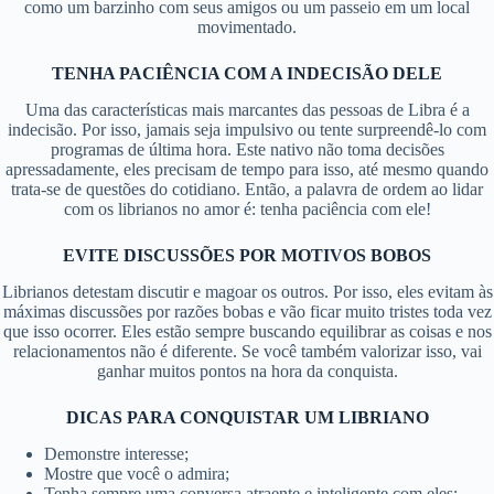
como um barzinho com seus amigos ou um passeio em um local
movimentado.
TENHA PACIÊNCIA COM A INDECISÃO DELE
Uma das características mais marcantes das pessoas de Libra é a
indecisão. Por isso, jamais seja impulsivo ou tente surpreendê-lo com
programas de última hora. Este nativo não toma decisões
apressadamente, eles precisam de tempo para isso, até mesmo quando
trata-se de questões do cotidiano. Então, a palavra de ordem ao lidar
com os librianos no amor é: tenha paciência com ele!
EVITE DISCUSSÕES POR MOTIVOS BOBOS
Librianos detestam discutir e magoar os outros. Por isso, eles evitam às
máximas discussões por razões bobas e vão ficar muito tristes toda vez
que isso ocorrer. Eles estão sempre buscando equilibrar as coisas e nos
relacionamentos não é diferente. Se você também valorizar isso, vai
ganhar muitos pontos na hora da conquista.
DICAS PARA CONQUISTAR UM LIBRIANO
Demonstre interesse;
Mostre que você o admira;
Tenha sempre uma conversa atraente e inteligente com eles;