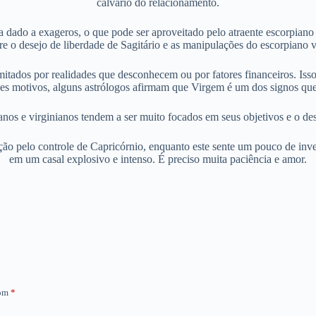
calvário do relacionamento.
eja dado a exageros, o que pode ser aproveitado pelo atraente escorpian
re o desejo de liberdade de Sagitário e as manipulações do escorpiano v
mitados por realidades que desconhecem ou por fatores financeiros. Iss
ses motivos, alguns astrólogos afirmam que Virgem é um dos signos q
ianos e virginianos tendem a ser muito focados em seus objetivos e o 
ão pelo controle de Capricórnio, enquanto este sente um pouco de inve
em um casal explosivo e intenso. É preciso muita paciência e amor.
com
*