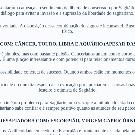
entar uma ameaça ao sentimento de liberdade conservado por Sagitári
diálogo para evitar a invasão e a supressão da liberdade do sagitariano.
 vontade. A disposição dessa combinação de signos é incansável. Busc
físico.
OM: CÂNCER, TOURO, LIBRA E AQUÁRIO (APESAR DA
 é simples, mas com bastante paixão. Cancerianos amam com o corpo e
a. É uma junção interessante e com potencial para relacionamentos dura
possibilidade concreta de sucesso. Quando ambos estão em momentos on
ciente no que diz respeito à sua vocação por apreciarem as coisas boas d
festeiro e otimista de Sagitário.
não é um problema para Sagitário, uma vez que a intimidade criada com 
itariano sabe confiar e é sempre positivo quanto às atitudes de seu parce
DESAFIADORA
COM: ESCORPIÃO, VIRGEM CAPRICÓRNI
s. A dificuldade em ceder de Escorpião é frontalmente testada pela 