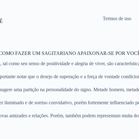
Termos de uso
Ê
COMO FAZER UM SAGITARIANO APAIXONAR-SE POR VOC
, tal como seu senso de positividade e alegria de viver, são característ
portante notar que o desejo de superação e a força de vontade condici
sugere uma partição na personalidade do signo. Metade homem, metade a
er iluminado e de sorriso convidativo, porém fortemente influenciado p
a novas amizades e relações. Porém, também podem representam muita do