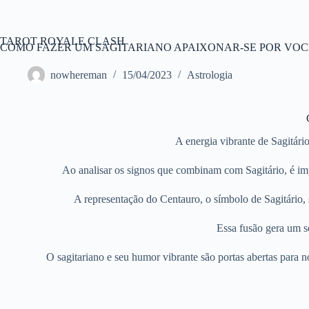
Pular
para
o
TAROT ROYALE CLASH
conteúdo
COMO FAZER UM SAGITARIANO APAIXONAR-SE POR VOC
nowhereman
15/04/2023
Astrologia
A energia vibrante de Sagitário
Ao analisar os signos que combinam com Sagitário, é im
A representação do Centauro, o símbolo de Sagitário, 
Essa fusão gera um s
O sagitariano e seu humor vibrante são portas abertas par