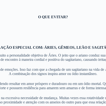
O QUE EVITAR?
AÇÃO ESPECIAL COM: ÁRIES, GÊMEOS, LEÃO E SAGIT
uito a personalidade objetiva de Áries. O jeito que o ariano conduz s
 de encontro à maneira cordial e positiva do sagitariano, causando irrita
de emoções. Isso faz com que a chegada de um sagitariano na vida de Á
A combinação dos signos inspira amor ou ódio instantâneo.
dendo resultar em amor próspero e duradouro ou em um ódio mortal. 
forte e possuem resiliência para amarem sem amarras e de forma intensa
 excessiva necessidade de mudança. Muitas vezes essa rotatividade não
so proximidade e atenção com os anseios do outro para que essa relaçã