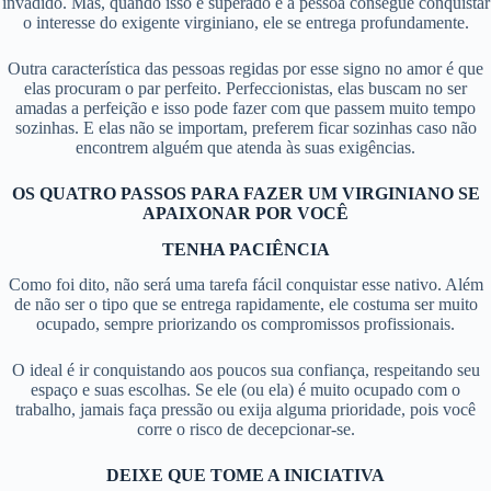
invadido. Mas, quando isso é superado e a pessoa consegue conquistar
o interesse do exigente virginiano, ele se entrega profundamente.
Outra característica das pessoas regidas por esse signo no amor é que
elas procuram o par perfeito. Perfeccionistas, elas buscam no ser
amadas a perfeição e isso pode fazer com que passem muito tempo
sozinhas. E elas não se importam, preferem ficar sozinhas caso não
encontrem alguém que atenda às suas exigências.
OS QUATRO PASSOS PARA FAZER UM VIRGINIANO SE
APAIXONAR POR VOCÊ
TENHA PACIÊNCIA
Como foi dito, não será uma tarefa fácil conquistar esse nativo. Além
de não ser o tipo que se entrega rapidamente, ele costuma ser muito
ocupado, sempre priorizando os compromissos profissionais.
O ideal é ir conquistando aos poucos sua confiança, respeitando seu
espaço e suas escolhas. Se ele (ou ela) é muito ocupado com o
trabalho, jamais faça pressão ou exija alguma prioridade, pois você
corre o risco de decepcionar-se.
DEIXE QUE TOME A INICIATIVA