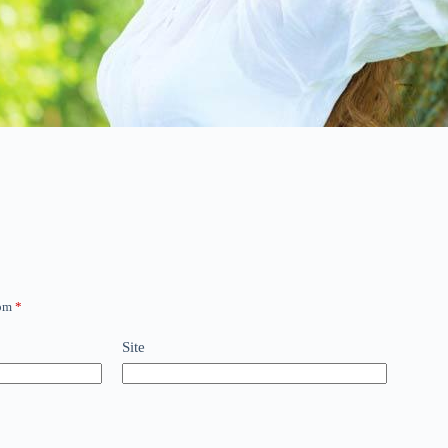
com
*
Site