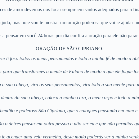
es de amor devemos nos focar sempre em santos adequados para a final
 ajuda, mas hoje vou te mostrar um oração poderosa que vai te ajudar 
 e a pensar em você 24 horas por dia confira a oração para ele não para
ORAÇÃO DE SÃO CIPRIANO.
 em ti foco todos os meus pensamentos e toda a minha fé de modo a obt
rça para que transformes a mente de Fulano de modo a que ele foque 
a a sua cabeça, vira os seus pensamentos, vira toda a sua mente para 
entro da sua cabeça, coloca a minha cara, o meu corpo e toda a mi
, bendito e poderoso São Cipriano, que o coloques pensando em mim 
não o deixes pensar em outra pessoa a não ser eu e que não permitas 
 te acender uma vela vermelha, deste modo poderás ver a minha verda