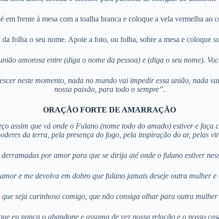
 em frente à mesa com a toalha branca e coloque a vela vermelha ao ce
 da folha o seu nome. Apoie a foto, ou folha, sobre a mesa e coloque s
 união amorosa entre (diga o nome da pessoa) e (diga o seu nome). Voc
scer neste momento, nada no mundo vai impedir essa união, nada vai n
nossa paixão, para todo o sempre”.
ORAÇÃO FORTE DE AMARRAÇÃO
ço assim que vá onde o Fulano (nome todo do amado) estiver e faça 
poderes da terra, pela presença do fogo, pela inspiração do ar, pelas vi
 derramadas por amor para que se dirija até onde o fulano estiver n
o amor e me devolva em dobro que fulano jamais deseje outra mulher e 
 que seja carinhoso comigo, que não consiga olhar para outra mulher 
que eu nunca o abandone e assuma de vez nossa relação e o nosso cas