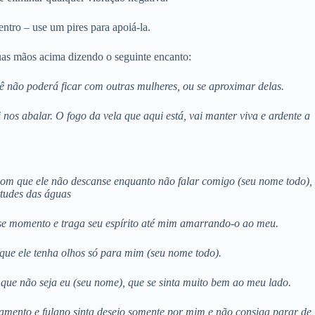
ntro – use um pires para apoiá-la.
uas mãos acima dizendo o seguinte encanto:
ê não poderá ficar com outras mulheres, ou se aproximar delas.
os abalar. O fogo da vela que aqui está, vai manter viva e ardente a
com que ele não descanse enquanto não falar comigo (seu nome todo),
rtudes das águas
esse momento e traga seu espírito até mim amarrando-o ao meu.
que ele tenha olhos só para mim (seu nome todo).
que não seja eu (seu nome), que se sinta muito bem ao meu lado.
amento e fulano sinta desejo somente por mim e não consiga parar de