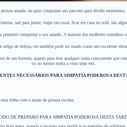
essoa amada, ou quer conquistar um parceiro para dividir momentos, 
 cinema, sair para jantar, viajar em casal, ficar em casa no sofá, são 
sa primeiro conquistar o seu amado. A maioria das mulheres considera o
m artigo de beleza, ele também pode ser usado como um excelente eleme
 amor de um homem, quanto para tirar qualquer outra concorrente que e
ou ao menos tenha o visto uma vez.
ENTES NECESSÁRIOS PARA SIMPATIA PODEROSA DEST
 uma folha com o nome da pessoa escrito;
ODO DE PREPARO PARA SIMPATIA PODEROSA DESTA TARD
Uma hora antes, acenda o incenso para purificar as energias do ambiente 